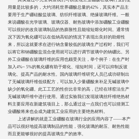
用量是比较多的，大约消耗世界硼酸总量的42%，其实本产品主
要用于生产硼硅酸盐玻璃、纺织纤维玻璃、绝缘玻璃纤维。一般
来说硼酸在光学玻璃、玻璃仪器、耐热玻璃中添加硼酸工业硼酸
可以很好的改良玻璃制品的热膨胀性且能缩短熔化时间。通常情
况下因为氧化硼可以在低钠高铝的情况下表现出良好的助熔性
来，所以这就要求在进行钠含量较低的玻璃生产过程时，我们可
以将它和钠硼酸盐混合使用就可以进行调节玻璃中的钠硼比。另
外工业硼酸在玻璃纤维的应用也颇受关注，举个例子：在生产时
加入4%~ 5%的氧化硼有助于熔化、缩短时间，还可以抑制反玻
璃化、提高产品的耐水性。国内玻璃纤维研究人员已成功研制出
了无碱玻璃纤维低镁配方，可以加入少量硼酸来补足无碱玻璃中
缺少的氧化硼。此工工艺的性价比非常的高，已经在球窑法生产
无碱玻璃纤维中进行使用。通过实验我们发现玻璃丝纤维绝热材
料主要应用在新建筑项目上，那么通过这一点我们也可以猜测工
业硼酸将来也会成为建筑工业应用的主要绝热材料。
上述讲解的就是工业硼酸在玻璃行业的应用内容了——本产
品可以很好地提高玻璃制品的性能，强化玻璃的耐压、耐热性能
而且更能够很好的提高玻璃生产的效率。