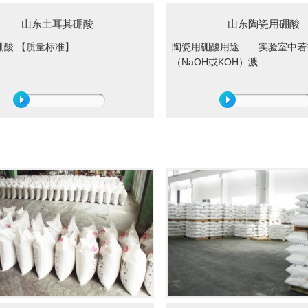
山东土耳其硼酸
山东陶瓷用硼酸
酸 【质量标准】 ...
陶瓷用硼酸用途 实验室中若
（NaOH或KOH）溅...