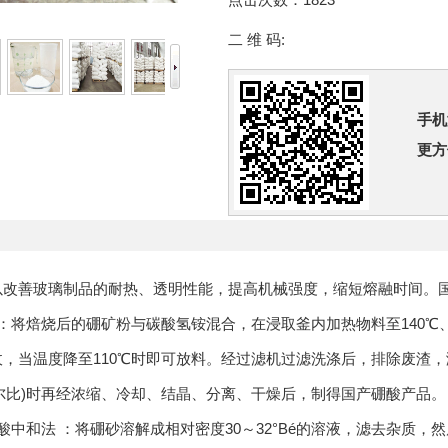
二 维 码:
手机
更方
以改善玻璃制品的耐热、透明性能，提高机械强度，缩短熔融时间。
焙烧后的硼矿粉与碳酸氢铵混合，在浸取釜内加热物料至140℃、压力1
收，当温度降至110℃时即可放料。经过滤机过滤洗涤后，排除废渣
(摩尔比)时再经浓缩、冷却、结晶、分离、干燥后，制得国产硼酸产品。
和法 ：将硼砂溶解成相对密度30～32°Bé的溶液，滤去杂质，