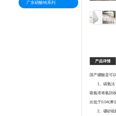
广东硝酸钠系列
产品详情
国产硼酸是可
1、碳氨法：将
吸氨塔将氨回
比低于0.04
2、硼砂硫酸中