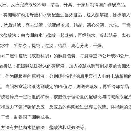
行反应。反应完成液经冷却、结晶、分离、干燥后制得国产硼酸成品。
将硼精矿粉用母液和水调配至适当浓度后，送入酸解罐，徐徐加入盐
2h，然后过滤，弃去滤渣，滤液经冷却、结晶、离心分离、水洗、干
盐酸法：由含硼卤水与盐酸一起蒸煮，再经脱水、冷却结晶、离心
馏水中，经除杂，提纯，过滤，结晶，离心分离，干燥。
二层牛皮纸（或塑料袋）的麻袋包装。每袋净重25公斤或80公斤
析法：把碳碱法硼砂来的碳解液，加入冷凝水调节到规定的含硼浓
液，作为阴极室的原料液；分别经控制过滤后用泵打人电解电渗析槽
流。当阳极室流出液达到规定的Ph值时，则送去蒸发，再经冷却结晶
焙烧粉碎成一定细度的矿粉，按照低于理论量的配碱比与纯碱溶液配
度和压力下进行碳解反应，反应后的料浆经过滤弃去泥渣。将得到的
，干燥，制得国产硼酸成品。
产方法有井盐卤水盐酸法，盐酸法和碳氨法等。