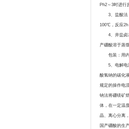
Ph2～3时进
3、盐酸法：
100℃，反应
4、井盐卤水
产硼酸溶于蒸
包装：用内衬
5、电解电渗
酸氢钠的碳化
规定的操作电
钠法将硼镁矿
体，在一定温
晶、离心分离
国产硼酸的生