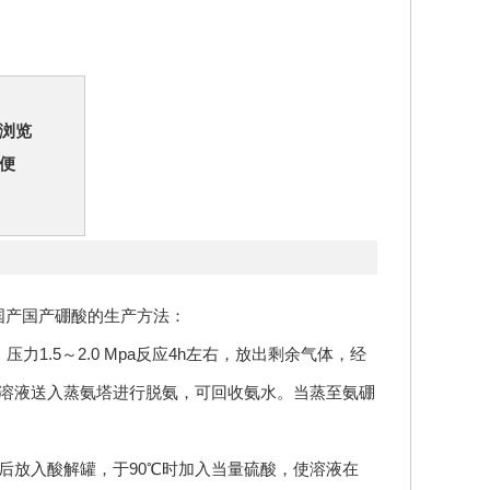
浏览
便
国产国产硼酸的生产方法：
.5～2.0 Mpa反应4h左右，放出剩余气体，经
，溶液送入蒸氨塔进行脱氨，可回收氨水。当蒸至氨硼
然后放入酸解罐，于90℃时加入当量硫酸，使溶液在