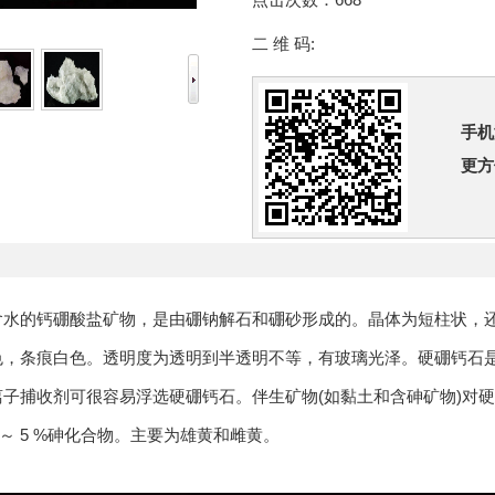
二 维 码:
手机
更方
含水的钙硼酸盐矿物，是由硼钠解石和硼砂形成的。晶体为短柱状，
色，条痕白色。透明度为透明到半透明不等，有玻璃光泽。硬硼钙石是
子捕收剂可很容易浮选硬硼钙石。伴生矿物(如黏土和含砷矿物)对硬硼钙石
% ～ 5 %砷化合物。主要为雄黄和雌黄。