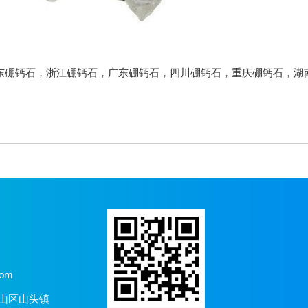
东硼钙石
，
浙江硼钙石
，
广东硼钙石
，
四川硼钙石
，
重庆硼钙石
，
湖
com
博山区山头镇