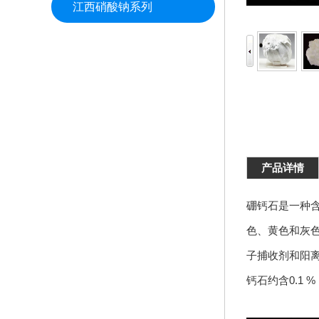
江西硝酸钠系列
产品详情
硼钙石是一种
色、黄色和灰
子捕收剂和阳离
钙石约含0.1 