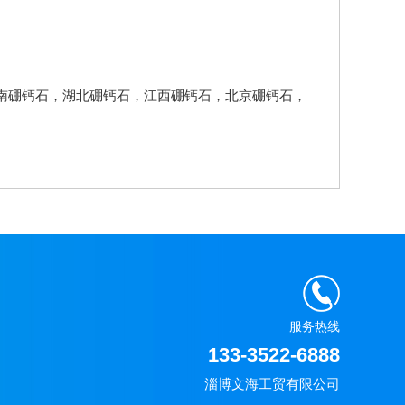
南硼钙石
，
湖北硼钙石
，
江西硼钙石
，
北京硼钙石
，
服务热线
133-3522-6888
淄博文海工贸有限公司