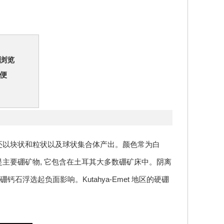
浏览
便
还以块状和粒状以及球状集合体产出。颜色常为白
主要硼矿物, 它包含在土耳其大多数硼矿床中。阴离
浮选起负面影响。Kutahya-Emet 地区的硬硼