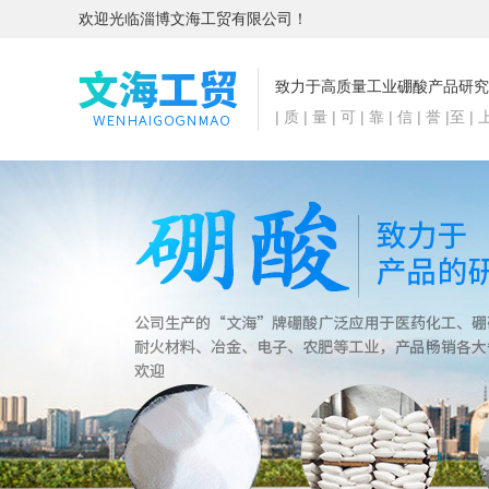
欢迎光临淄博文海工贸有限公司！
致力于高质量工业硼酸产品研究
| 质 | 量 | 可 | 靠 | 信 | 誉 |至 | 上