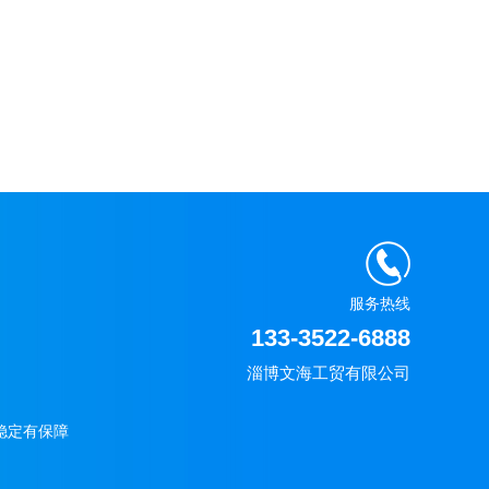
服务热线
133-3522-6888
淄博文海工贸有限公司
稳定有保障