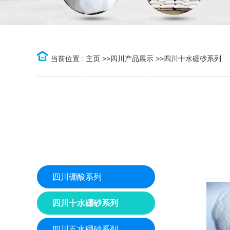
当前位置 :
主页
>>
四川产品展示
>>
四川十水硼砂系列
四川硼酸系列
四川十水硼砂系列
四川五水硼砂系列