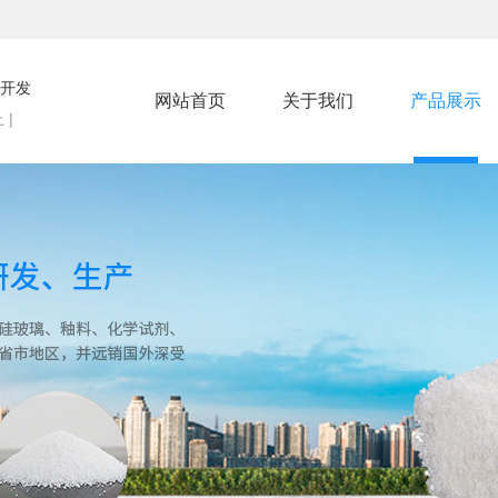
开发
网站首页
关于我们
产品展示
 |