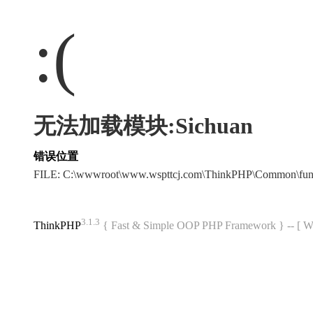
:(
无法加载模块:Sichuan
错误位置
FILE: C:\wwwroot\www.wspttcj.com\ThinkPHP\Common\fu
3.1.3
ThinkPHP
{ Fast & Simple OOP PHP Framework } -- 